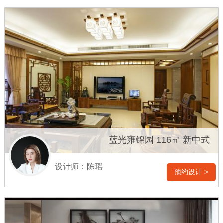
蓝光雍锦园 116㎡ 新中式
设计师：陈瑶
预约设计 >